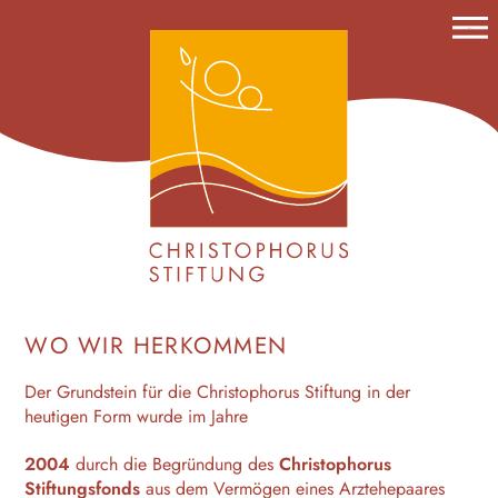
Menu
STIFTUNG
HISTORIE
FÖRDERUNG
PROJEKTE
ANTRÄGE
TERMINE
KONTAKT
IMPRESSUM
DATENSCHUTZ
WO WIR HERKOMMEN
Der Grundstein für die Christophorus Stiftung in der
heutigen Form wurde im Jahre
2004
durch die Begründung des
Christophorus
Stiftungsfonds
aus dem Vermögen eines Arztehepaares