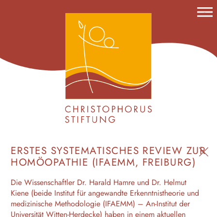
Menu
STIFTUNG
HISTORIE
FÖRDERUNG
PROJEKTE
ANTRÄGE
TERMINE
KONTAKT
IMPRESSUM
DATENSCHUTZ
ERSTES SYSTEMATISCHES REVIEW ZUR
Pr
HOMÖOPATHIE (IFAEMM, FREIBURG)
oj
ekt
Die Wissenschaftler Dr. Harald Hamre und Dr. Helmut
e
Kiene (beide Institut für angewandte Erkenntnistheorie und
medizinische Methodologie (IFAEMM) – An-Institut der
Universität Witten-Herdecke) haben in einem aktuellen